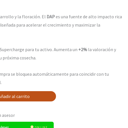
rrollo y la floración. El
DAP
es una fuente de alto impacto rica
diseñada para acelerar el crecimiento y maximizar la
Supercharge para tu activo. Aumenta un
+2%
la valoración y
u próxima cosecha.
ompra se bloquea automáticamente para coincidir con tu
.
Añadir al carrito
n asesor
 Gómez
ONLINE