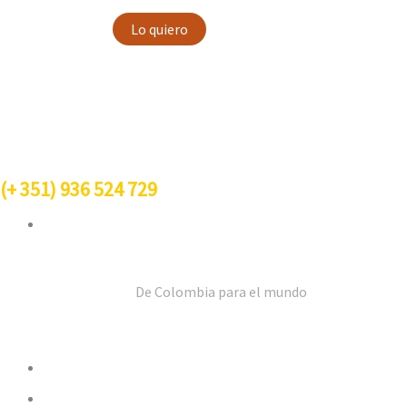
Lo quiero
Contacto
(+
351
) 936 524 729
info@goldmez.com
De Colombia para el mundo
Horarios de Atención
Lunes a Viernes: 8 AM – 5 PM
Sábado: 12 AM – 8 PM