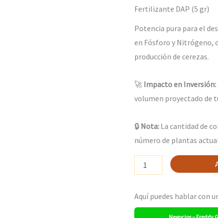
Fertilizante DAP (5 gr)
5
gr
Potencia pura para el desa
DAP
cantidad
en Fósforo y Nitrógeno, 
producción de cerezas.
🚀
Impacto en Inversión:
volumen proyectado de t
🔒
Nota:
La cantidad de c
número de plantas actual
Aquí puedes hablar con u
Negocios – Freddy