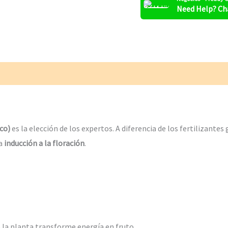
Need Help? Ch
co)
es la elección de los expertos. A diferencia de los fertilizante
la
inducción a la floración
.
 la planta transforme energía en fruto.