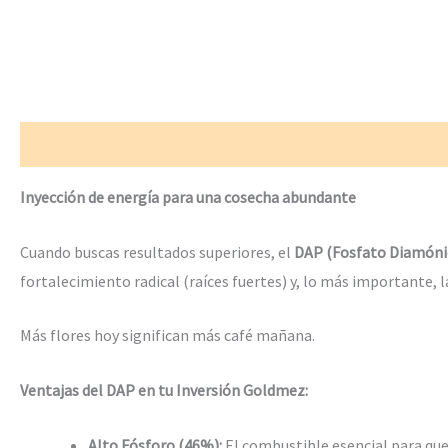
Descripción
Valoraciones (0)
Inyección de energía para una cosecha abundante
Cuando buscas resultados superiores, el
DAP (Fosfato Diamóni
fortalecimiento radical (raíces fuertes) y, lo más importante, 
Más flores hoy significan más café mañana.
Ventajas del DAP en tu Inversión Goldmez:
Alto Fósforo (46%):
El combustible esencial para que