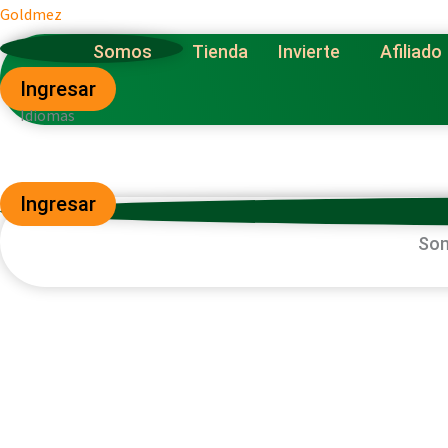
Ir
Goldmez
al
Somos
Tienda
Invierte
Afiliado
contenido
Ingresar
Idiomas
Ingresar
So