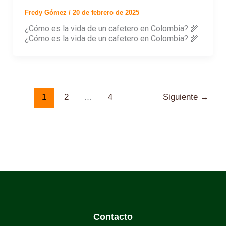
Fredy Gómez
/
20 de febrero de 2025
¿Cómo es la vida de un cafetero en Colombia? 🌾
¿Cómo es la vida de un cafetero en Colombia? 🌾
1
2
…
4
Siguiente
→
Contacto