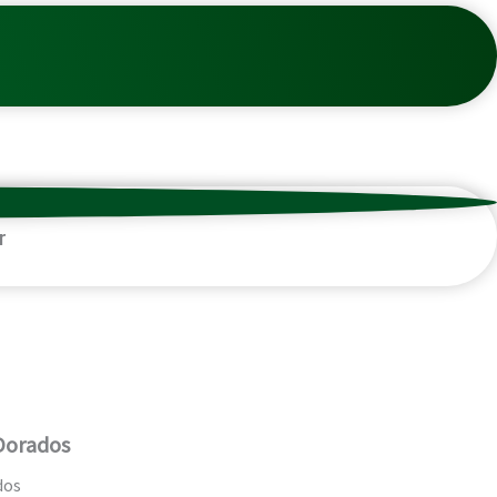
r
Dorados
dos