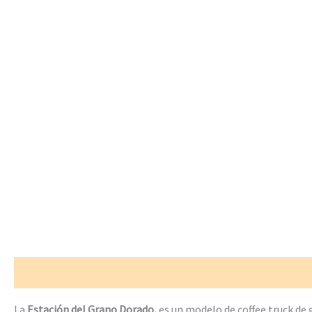
Descripción
Valoraciones (0)
La
Estación del Grano Dorado,
es un modelo de coffee truck de 