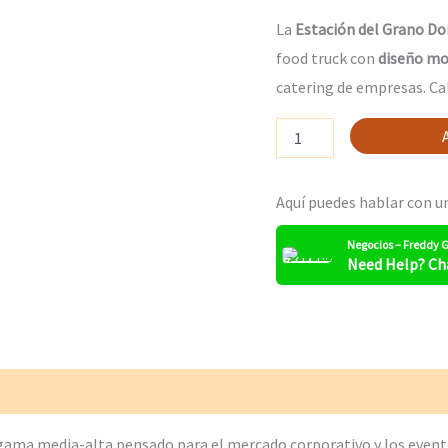
Dorados
La
Estación del Grano D
cantidad
food truck con
diseño mo
catering de empresas
. C
Aquí puedes hablar con u
Negocios – Freddy
Need Help? Ch
gama media-alta pensado para el mercado corporativo y los eventos