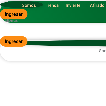
Ir
Somos
Tienda
Invierte
Afiliado
al
Ingresar
contenido
Idiomas
Ingresar
So