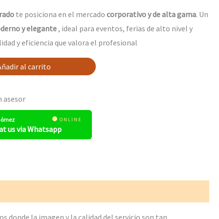
orado
te posiciona en el mercado
corporativo y de alta gama
.
Un
derno y elegante
, ideal para eventos, ferias de alto nivel y
alidad y eficiencia que valora el profesional
Añadir al carrito
n asesor
 Gómez
ONLINE
at us via Whatsapp
 donde la imagen y la calidad del servicio son tan