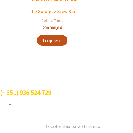
The Goldmez Brew Bar
Coffee Truck
230.000,0
€
Lo quiero
Contacto
(+
351
) 936 524 729
info@goldmez.com
De Colombia para el mundo