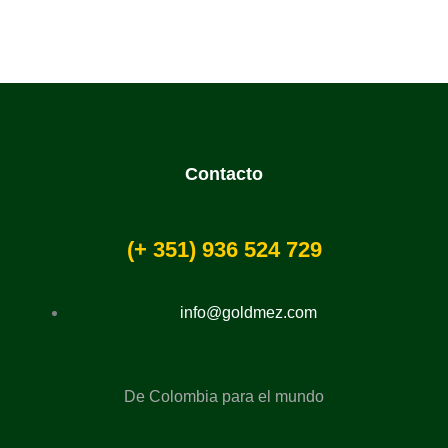
producto
Contacto
(+
351
) 936 524 729
info@goldmez.com
De Colombia para el mundo