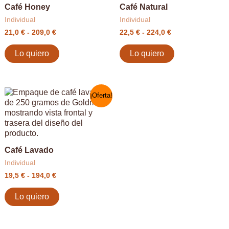
Las
Las
209,0 €
224,0 €
Café Honey
Café Natural
opciones
opciones
Individual
Individual
se
se
pueden
pueden
21,0
€
-
209,0
€
22,5
€
-
224,0
€
elegir
elegir
en
en
Lo quiero
Lo quiero
la
la
página
página
de
de
Rango
Este
producto
producto
¡Oferta!
de
producto
precios:
tiene
desde
múltiples
19,5 €
variantes.
hasta
Las
194,0 €
Café Lavado
opciones
Individual
se
pueden
19,5
€
-
194,0
€
elegir
en
Lo quiero
la
página
de