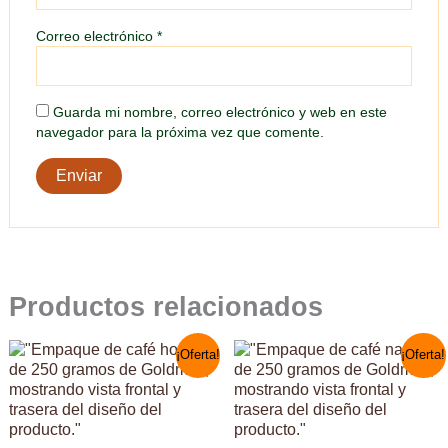
Correo electrónico
*
Guarda mi nombre, correo electrónico y web en este
navegador para la próxima vez que comente.
Productos relacionados
Rango
Este
Rango
Este
¡Oferta!
¡Oferta!
de
de
producto
producto
precios:
precios:
tiene
tiene
desde
desde
múltiples
múltiples
21,0 €
22,5 €
variantes.
variantes.
hasta
hasta