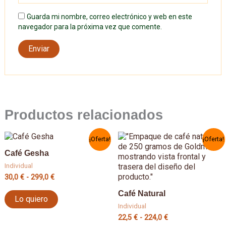
Guarda mi nombre, correo electrónico y web en este
navegador para la próxima vez que comente.
Productos relacionados
Rango
Este
Rango
Este
¡Oferta!
¡Oferta!
de
de
producto
producto
Café Gesha
precios:
precios:
tiene
tiene
desde
desde
Individual
múltiples
múltiples
30,0 €
22,5 €
variantes.
variantes.
30,0
€
-
299,0
€
hasta
hasta
Las
Las
299,0 €
224,0 €
Café Natural
opciones
opciones
Lo quiero
Individual
se
se
pueden
pueden
22,5
€
-
224,0
€