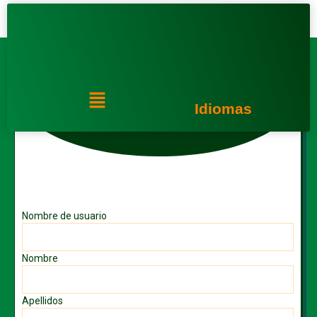
Ir
al
contenido
Menú
Idiomas
Nombre de usuario
Nombre
Apellidos