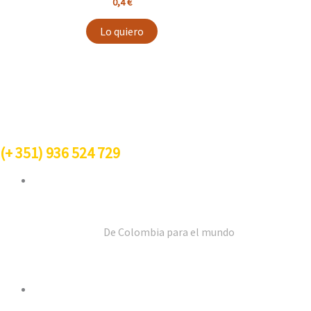
0,4
€
Lo quiero
Contacto
(+
351
) 936 524 729
info@goldmez.com
De Colombia para el mundo
Horarios de Atención
Lunes a Viernes: 8 AM – 5 PM