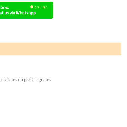
 Gómez
ONLINE
at us via Whatsapp
 vitales en partes iguales: