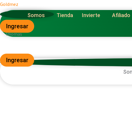
Ir
Goldmez
al
Somos
Tienda
Invierte
Afiliado
contenido
Ingresar
Idiomas
Ingresar
So