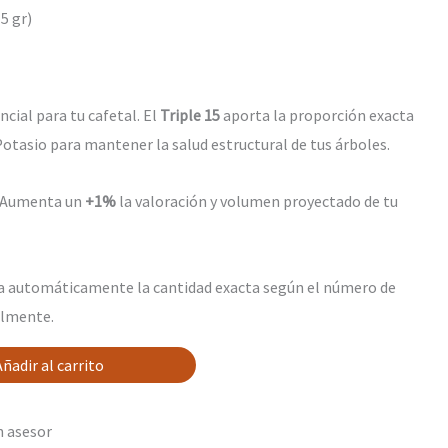
(5 gr)
cial para tu cafetal. El
Triple 15
aporta la proporción exacta
otasio para mantener la salud estructural de tus árboles.
Aumenta un
+1%
la valoración y volumen proyectado de tu
la automáticamente la cantidad exacta según el número de
almente.
Añadir al carrito
n asesor