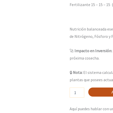
Fertilizante 15 – 15 – 15 
5
gr
cantidad
Nutrición balanceada esen
de Nitrógeno, Fósforo y P
🚀
Impacto en Inversión:
próxima cosecha.
🔒
Nota:
El sistema calcu
plantas que posees actu
Aquí puedes hablar con u